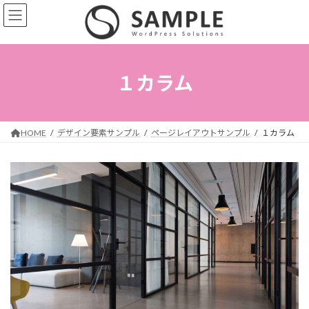
コ
ナ
ン
ビ
テ
ゲ
ン
ー
ツ
シ
へ
ョ
１カラム
ス
ン
キ
に
ッ
移
プ
動
HOME
デザイン要素サンプル
ページレイアウトサンプル
１カラム